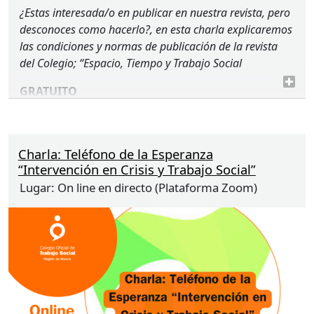
¿Estas interesada/o en publicar en nuestra revista, pero
desconoces como hacerlo?, en esta charla explicaremos
las condiciones y normas de publicación de la revista
del Colegio; “Espacio, Tiempo y Trabajo Social
GRATUITO
Organiza y certifica:
Colegio Oficial de Trabajo
Social de la Región de Murcia.
Charla: Teléfono de la Esperanza
Dirigido a:
personas colegiadas y precolegiadas de
“Intervención en Crisis y Trabajo Social”
Trabajo Social, previa inscripción hasta completar
Lugar:
On line en directo (Plataforma Zoom)
aforo.
Lugar:
se realizará de
forma on line
a través de la
plataforma zoom,
el contenido de la charla NO
será grabado.
El mismo día de la charla, por la
mañana, se enviará
enlace al mail
de las personas
inscritas.
Si no recibes el enlace de acceso pasadas las 13:30