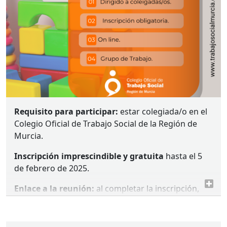
Social Clínico con fecha 16/01/2025 con la finalidad
de impulsar un grupo (reunión de profesionales
interesadas/os en abordar y trabajar diferentes
cuestiones) que contribuya a la práctica profesional
y al conocimiento sobre el Trabajo Social Clínico.
Histórico de reuniones
I Reunión: 10/02/2025.
II Reunión: 17/03/2025.
III
Reunión: 07/05/2025.
Requisito para participar:
estar colegiada/o en el
IV Reunión: 23/06/2025.
Colegio Oficial de Trabajo Social de la Región de
V Reunión: 10/09/2025.
Murcia.
VI Reunión: 22/10/2025.
Inscripción imprescindible y gratuita
hasta el 5
Objetivos:
de febrero de 2025.
Poner en valor la dimensión terapéutica del
Enlace a la reunión:
al completar la inscripción,
Trabajo Social.
recibirás un correo automático con el enlace de
Conocer que es el Trabajo Social Clínico y
acceso.* Si no lo recibes, debe haber algún error en
como adquieres los conocimientos para ser
tu inscripción o en el correo, ponte en contacto con