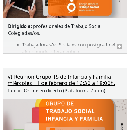
Dirigido a
: profesionales de Trabajo Social
Colegiadas/os.
Trabajadoras/es Sociales con postgrado el
algún modelo terapéutico.
Trabajadoras/es Sociales con postgrado en
Trabajo Social Clínico.
Trabajadoras/es Sociales interesadas/os en
VI Reunión Grupo TS de Infancia y Familia-
Trabajo Social Clínico.
miércoles 11 de febrero de 16:30 a 18:00h.
Lugar:
Online en directo (Plataforma Zoom)
Inscripción imprescindible y gratuita
hasta el 9
de enero de 2026.
Convocatoria de reunión
En función de las necesidades detectadas y de las
demandas recibidas se crea el grupo de Trabajo