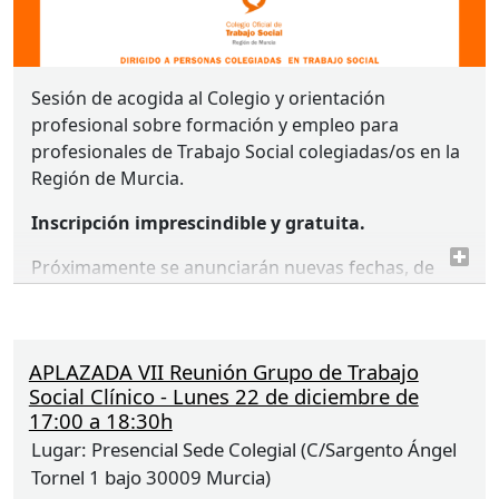
(reunión de profesionales de familia e infancia
interesados en abordar diferentes cuestiones) que
contribuya a la práctica profesional y concluya con
la propuesta de adopción de posiciones como
Sesión de acogida al Colegio y orientación
Colegio.
profesional sobre formación y empleo para
profesionales de Trabajo Social colegiadas/os en la
Objetivos:
Región de Murcia.
Argumentar la necesidad de un protocolo
Inscripción imprescindible y gratuita.
marco de coordinación y derivación entre los
sistemas que trabajan con infancia y familia.
Próximamente se anunciarán nuevas fechas, de
idéntico contenido, con sesiones en horario de
tarde o mañana, telemáticas o presenciales.
Al completar la inscripción, recibirás un correo
APLAZADA VII Reunión Grupo de Trabajo
automático con la información de acceso. Si no lo
Social Clínico - Lunes 22 de diciembre de
17:00 a 18:30h
recibes, revisa el spam o realiza de nuevo la
solicitud comprobando que el email indicado sea
Lugar:
Presencial Sede Colegial (C/Sargento Ángel
correcto y haber marcado la casilla de protección
Tornel 1 bajo 30009 Murcia)