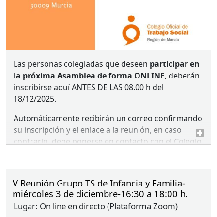
mail gestionmurcia@cgtrabajosocial.es o al
teléfono 649 909 943
Plazo de inscripción:
Hasta el 01/12/2025 o hasta
completar aforo.
El Colegio ha tenido en consideración organizar
Las personas colegiadas que deseen
participar en
esta charla, debido a que la temática puede
la próxima Asamblea de forma
ONLINE
, deberán
resultar relevante para la profesión y brinda la
inscribirse aquí
ANTES
DE
LAS
08.00 h del
oportunidad de dar a conocer este recurso.
18/12/2025.
Automáticamente recibirán un correo confirmando
su inscripción y el enlace a la reunión, en caso
contrario, debe ponerse en contacto con el Colegio
(649 909 943 – gestionmurcia@cgtrabajosocial.es).
La/el colegiada/o al acceder a la Asamblea debe
V Reunión Grupo TS de Infancia y Familia-
identificarse con nombre y apellidos.
miércoles 3 de diciembre-16:30 a 18:00 h.
Lugar:
On line en directo (Plataforma Zoom)