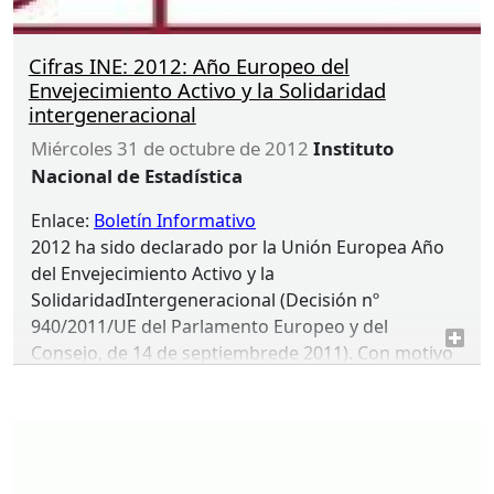
Cifras INE: 2012: Año Europeo del
Envejecimiento Activo y la Solidaridad
intergeneracional
miércoles 31 de octubre de 2012
Instituto
Nacional de Estadística
Enlace:
Boletín Informativo
2012 ha sido declarado por la Unión Europea Año
del Envejecimiento Activo y la
SolidaridadIntergeneracional (Decisión nº
940/2011/UE del Parlamento Europeo y del
Consejo, de 14 de septiembrede 2011). Con motivo
de esta declaración, la colección Cifras
INE
divulgará en sucesivos números los resultados
estadísticos más relevantes sobre demografía,
mercado laboral y retiro, salud, condiciones de vida
y participación social de las personas mayores en