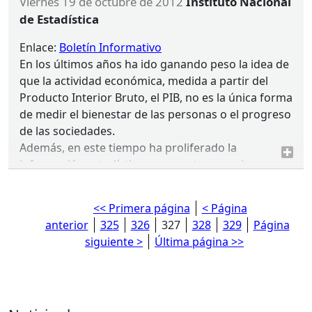
viernes 19 de octubre de 2012
Instituto Nacional
de Estadística
Enlace:
Boletín Informativo
En los últimos años ha ido ganando peso la idea de
que la actividad económica, medida a partir del
Producto Interior Bruto, el
PIB
, no es la única forma
de medir el bienestar de las personas o el progreso
de las sociedades.
Además, en este tiempo ha proliferado la
información estadística en aspectos que sirven
para describir las condiciones de vida de las
personas, como son los sanitarios, educativos,
<< Primera página
< Página
medioambientales, o sobre el bienestar material y
anterior
325
326
327
328
329
Página
la desigualdad.
siguiente >
Última página >>