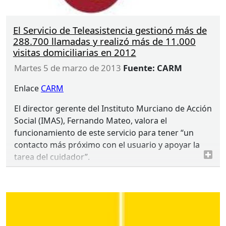
El Servicio de Teleasistencia gestionó más de
288.700 llamadas y realizó más de 11.000
visitas domiciliarias en 2012
martes 5 de marzo de 2013
Fuente: CARM
Enlace
CARM
El director gerente del Instituto Murciano de Acción
Social (
IMAS
), Fernando Mateo, valora el
funcionamiento de este servicio para tener “un
contacto más próximo con el usuario y apoyar la
tarea del cuidador”.
El
IMAS
destinó en 2012 al Servicio de Teleasistencia
más de un millón de euros, lo que permitió atender
a más de 3.400 usuarios de la Región e instalar más
de 2.000 nuevos detectores de seguridad.