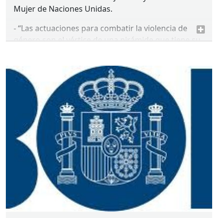
Mujer de Naciones Unidas.
- “Las actuaciones para combatir la violencia de
género son el vértice de una pirámide que tiene su
base en las políticas de igualdad”, asegura la
ministra de Sanidad, Servicios Sociales e Igualdad.
- Ruptura del silencio, planes personalizados,
puesta a España “en red”, mejora de los datos,
atención a grupos vulnerables y visibilización de
todas las formas de violencia son los seis ejes
sobre los que trabaja el Gobierno para erradicar la
violencia contra las mujeres.
- Mato se reúne con Michelle Bachelet, presidenta
de
ONU
Mujeres, para trasladarle el apoyo del
Gobierno a la lucha por la igualdad y el
empoderamiento de las mujeres en todo el mundo.
- España acogerá en abril una Conferencia Europea